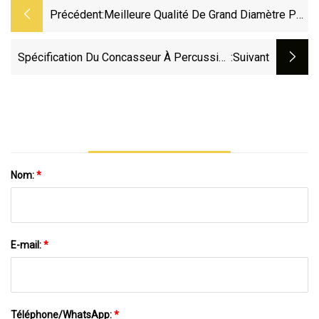
Précédent:
Meilleure Qualité De Grand Diamètre PP
PE Profil De Tuyau En PVC Concassage
De L'équipement De Déchiquetage Pour
Spécification Du Concasseur À Percussion
:suivant
Le Recyclage Du Plastique
PF / Équipement De Concassage Haute
Capacité
Nom:
*
E-mail:
*
Téléphone/WhatsApp:
*